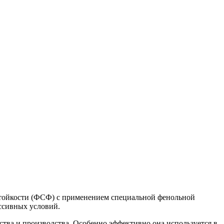
тойкости (ФСФ) с применением специальной фенольной
ссивных условий.
тва и производства. Особенно эффективно она используется в