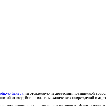
ойкую фанеру
, изготовленную из древесины повышенной водос
ащитой от воздействия влаги, механических повреждений и агре
чивают возможность применения в различных сферах строительс