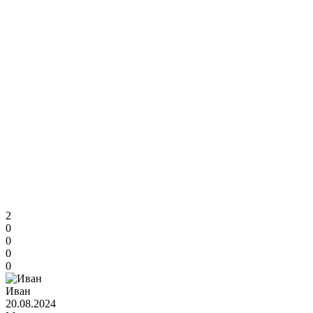
Примечание:
HTML разметка не поддерживается! Используйте обычный
текст.
Продолжить
2
0
0
0
0
Иван
20.08.2024