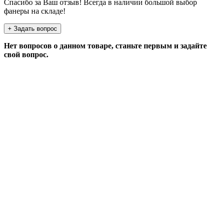
Спасибо за Ваш отзыв! Всегда в наличии большой выбор
фанеры на складе!
+ Задать вопрос
Нет вопросов о данном товаре, станьте первым и задайте
свой вопрос.
ЗАДАТЬ ВОПРОС
Если у Вас есть вопросы по этому товару, заполните
форму ниже, и мы ответим в ближайшее время.