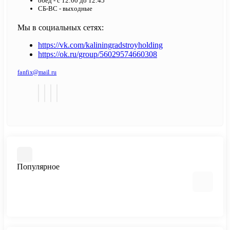
обед - с 12:00 до 12:45
СБ-ВС - выходные
Мы в социальных сетях:
https://vk.com/kaliningradstroyholding
https://ok.ru/group/56029574660308
fanfix@mail.ru
Популярное
Сетка композитная