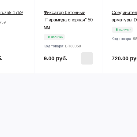
ruzak 1759
Фиксатор бетонный
Соединител
"Пирамида опорная" 50
арматуры D
759
мм
В наличии
В наличии
Код товара:
9
Код товара:
БП80050
.
9.00 руб.
720.00 ру