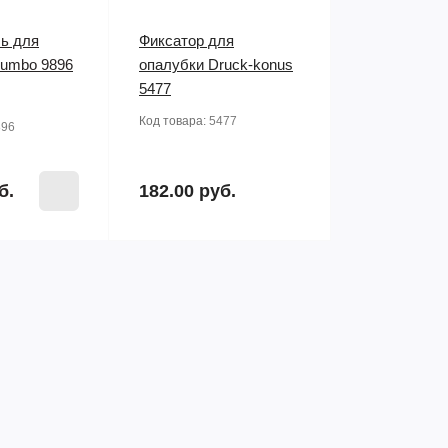
ь для
Фиксатор для
umbo 9896
опалубки Druck-konus
5477
Код товара:
5477
896
б.
182.00 руб.