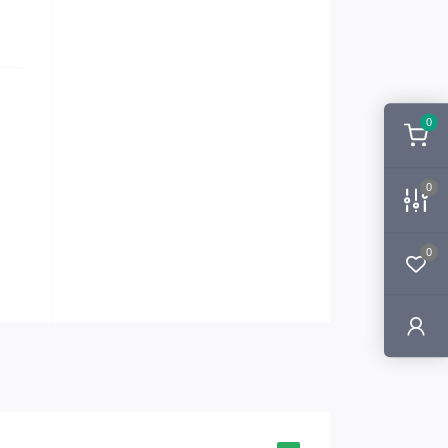
0
0
0