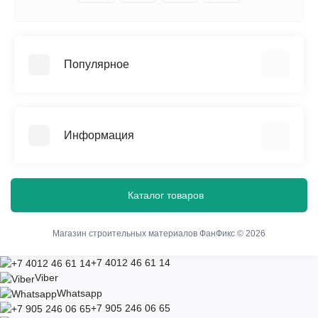
Популярное
Сетка композитная
Мебель садовая
Информация
Фанера комбинированная
Фанера ламинированная
Оплата
Фанера неламинированная
Склад-магазин
Каталог товаров
Фанера цветная
Согласие на обработку персональных данных
Фиксаторы
Самовывоз
Магазин строительных материалов ФанФикс © 2026
Конфиденциальность
+7 4012 46 61 14
Контакты
Viber
Whatsapp
Возврат товара
+7 905 246 06 65
Акции